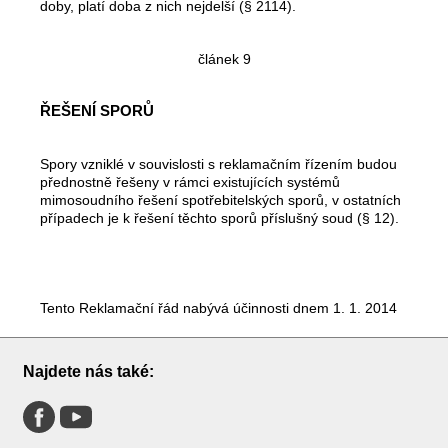
doby, platí doba z nich nejdelší (§ 2114).
článek 9
ŘEŠENÍ SPORŮ
Spory vzniklé v souvislosti s reklamačním řízením budou
přednostně řešeny v rámci existujících systémů
mimosoudního řešení spotřebitelských sporů, v ostatních
případech je k řešení těchto sporů příslušný soud (§ 12).
Tento Reklamační řád nabývá účinnosti dnem 1. 1. 2014
Najdete nás také: