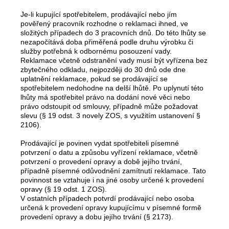
Je-li kupující spotřebitelem, prodávající nebo jím
pověřený pracovník rozhodne o reklamaci ihned, ve
složitých případech do 3 pracovních dnů. Do této lhůty se
nezapočítává doba přiměřená podle druhu výrobku či
služby potřebná k odbornému posouzení vady.
Reklamace včetně odstranění vady musí být vyřízena bez
zbytečného odkladu, nejpozději do 30 dnů ode dne
uplatnění reklamace, pokud se prodávající se
spotřebitelem nedohodne na delší lhůtě. Po uplynutí této
lhůty má spotřebitel právo na dodání nové věci nebo
právo odstoupit od smlouvy, případně může požadovat
slevu (§ 19 odst. 3 novely ZOS, s využitím ustanovení §
2106).
Prodávající je povinen vydat spotřebiteli písemné
potvrzení o datu a způsobu vyřízení reklamace, včetně
potvrzení o provedení opravy a době jejího trvání,
případně písemné odůvodnění zamítnutí reklamace. Tato
povinnost se vztahuje i na jiné osoby určené k provedení
opravy (§ 19 odst. 1 ZOS).
V ostatních případech potvrdí prodávající nebo osoba
určená k provedení opravy kupujícímu v písemné formě
provedení opravy a dobu jejího trvání (§ 2173).