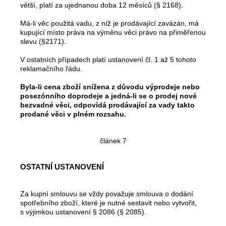
větší, platí za ujednanou doba 12 měsíců (§ 2168).
Má-li věc použitá vadu, z níž je prodávající zavázán, má
kupující místo práva na výměnu věci právo na přiměřenou
slevu (§2171).
V ostatních případech platí ustanovení čl. 1 až 5 tohoto
reklamačního řádu.
Byla-li cena zboží snížena z důvodu výprodeje nebo
posezónního doprodeje a jedná-li se o prodej nové
bezvadné věci, odpovídá prodávající za vady takto
prodané věci v plném rozsahu.
článek 7
OSTATNÍ USTANOVENÍ
Za kupní smlouvu se vždy považuje smlouva o dodání
spotřebního zboží, které je nutné sestavit nebo vytvořit,
s výjimkou ustanovení § 2086 (§ 2085).