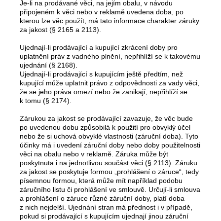
Je-li na prodávané věci, na jejím obalu, v návodu
připojeném k věci nebo v reklamě uvedena doba, po
kterou lze věc použít, má tato informace charakter záruky
za jakost (§ 2165 a 2113).
Ujednají-li prodávající a kupující zkrácení doby pro
uplatnění práv z vadného plnění, nepřihlíží se k takovému
ujednání (§ 2168).
Ujednají-li prodávající s kupujícím ještě předtím, než
kupující může uplatnit právo z odpovědnosti za vady věci,
že se jeho práva omezí nebo že zanikají, nepřihlíží se
k tomu (§ 2174).
Zárukou za jakost se prodávající zavazuje, že věc bude
po uvedenou dobu způsobilá k použití pro obvyklý účel
nebo že si uchová obvyklé vlastnosti (záruční doba). Tyto
účinky má i uvedení záruční doby nebo doby použitelnosti
věci na obalu nebo v reklamě. Záruka může být
poskytnuta i na jednotlivou součást věci (§ 2113). Záruku
za jakost se poskytuje formou „prohlášení o záruce“, tedy
písemnou formou, která může mít například podobu
záručního listu či prohlášení ve smlouvě. Určují-li smlouva
a prohlášení o záruce různé záruční doby, platí doba
z nich nejdelší. Ujednání stran má přednost i v případě,
pokud si prodávající s kupujícím ujednají jinou záruční