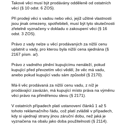
Takové věci musí být prodávány odděleně od ostatních
věcí (§ 10 odst. 6 ZOS).
Při prodeji věci s vadou nebo věci, jejíž užitné vlastnosti
jsou jinak omezeny, spotřebiteli, musí být tyto skutečnosti
zřetelně vyznačeny v dokladu o zakoupení věci (§ 16
odst. 3 ZOS).
Právo z vady nelze u věcí prodávaných za nižší cenu
uplatnit u vady, pro kterou byla nižší cena sjednána (§
2167 písm. a/).
Právo z vadného plnění kupujícímu nenáleží, pokud
kupující před převzetím věci věděl, že věc má vadu,
anebo pokud kupující vadu sám způsobil (§ 2170).
Má-li věc prodávaná za nižší cenu vadu, z níž je
prodávající zavázán, má kupující místo práva na výměnu
věci právo na přiměřenou slevu (§ 2171).
V ostatních případech platí ustanovení článků 1 až 5
tohoto reklamačního řádu, což platí zvláště v případech,
kdy si ujednají strany jinou záruční dobu, než jaká je
vyznačena na obalu jako doba použitelnosti (§ 2114).