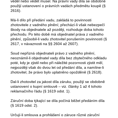
věděl nebo vědět musel. Na právní vady díla se obdobně
použijí ustanovení o právních vadách předmětu koupě (§
2616).
Má-li dílo při předání vadu, zakládá to povinnosti
zhotovitele z vadného plnění; přechází-li však nebezpečí
škody na objednatele až později, rozhoduje doba tohoto
přechodu. Po této době má objednatel práva z vadného
plnění, způsobil-li vadu zhotovitel porušením povinnosti (§
2617, v návaznosti na §§ 2604 až 2607).
Soud nepřizná objednateli právo z vadného plnění,
neoznámil-li objednatel vady díla bez zbytečného odkladu
poté, kdy je zjistil nebo při náležité pozornosti zjistit měl,
nejpozději však do dvou let od předání díla, a namítne-li
zhotovitel, že právo bylo uplatněno opožděně (§ 2618).
Dal-li zhotovitel za jakost díla záruku, použijí se obdobně
ustanovení o kupní smlouvě – viz. články 1 až 4 tohoto
reklamačního řádu (§ 1619 odst. 1).
Záruční doba týkající se díla počíná běžet předáním díla
(§ 1619 odst. 2).
Určují-li smlouva a prohlášení o záruce různé záruční