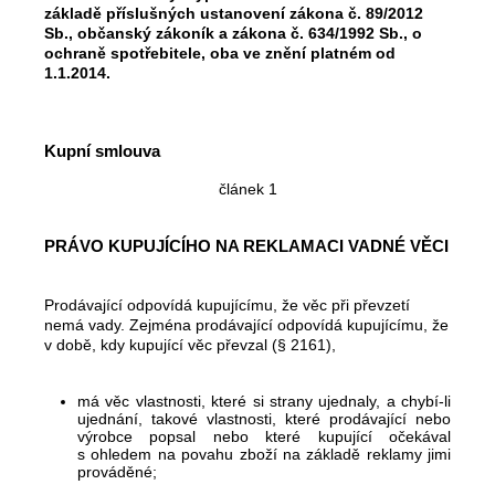
základě příslušných ustanovení zákona č. 89/2012
Sb., občanský zákoník a zákona č. 634/1992 Sb., o
ochraně spotřebitele, oba ve znění platném od
1.1.2014.
Kupní smlouva
článek 1
PRÁVO KUPUJÍCÍHO NA REKLAMACI VADNÉ VĚCI
Prodávající odpovídá kupujícímu, že věc při převzetí
nemá vady. Zejména prodávající odpovídá kupujícímu, že
v době, kdy kupující věc převzal (§ 2161),
má věc vlastnosti, které si strany ujednaly, a chybí-li
ujednání, takové vlastnosti, které prodávající nebo
výrobce popsal nebo které kupující očekával
s ohledem na povahu zboží na základě reklamy jimi
prováděné;