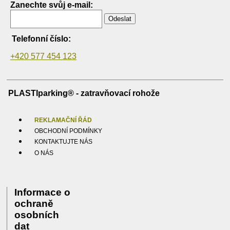
Zanechte svůj e-mail:
Odeslat
Telefonní číslo:
+420 577 454 123
PLASTIparking® - zatravňovací rohože
REKLAMAČNÍ ŘÁD
OBCHODNÍ PODMÍNKY
KONTAKTUJTE NÁS
O NÁS
Informace o
ochraně
osobních
dat