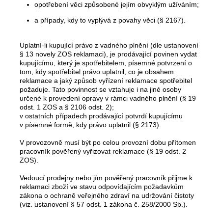
opotřebení věci způsobené jejím obvyklým užíváním;
a případy, kdy to vyplývá z povahy věci (§ 2167).
Uplatní-li kupující právo z vadného plnění (dle ustanovení
§ 13 novely ZOS reklamaci), je prodávající povinen vydat
kupujícímu, který je spotřebitelem, písemné potvrzení o
tom, kdy spotřebitel právo uplatnil, co je obsahem
reklamace a jaký způsob vyřízení reklamace spotřebitel
požaduje. Tato povinnost se vztahuje i na jiné osoby
určené k provedení opravy v rámci vadného plnění (§ 19
odst. 1 ZOS a § 2106 odst. 2);
v ostatních případech prodávající potvrdí kupujícímu
v písemné formě, kdy právo uplatnil (§ 2173).
V provozovně musí být po celou provozní dobu přítomen
pracovník pověřený vyřizovat reklamace (§ 19 odst. 2
ZOS).
Vedoucí prodejny nebo jím pověřený pracovník přijme k
reklamaci zboží ve stavu odpovídajícím požadavkům
zákona o ochraně veřejného zdraví na udržování čistoty
(viz. ustanovení § 57 odst. 1 zákona č. 258/2000 Sb.).