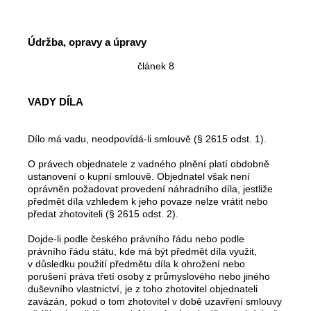
Údržba, opravy a úpravy
článek 8
VADY DÍLA
Dílo má vadu, neodpovídá-li smlouvě (§ 2615 odst. 1).
O právech objednatele z vadného plnění platí obdobně
ustanovení o kupní smlouvě. Objednatel však není
oprávněn požadovat provedení náhradního díla, jestliže
předmět díla vzhledem k jeho povaze nelze vrátit nebo
předat zhotoviteli (§ 2615 odst. 2).
Dojde-li podle českého právního řádu nebo podle
právního řádu státu, kde má být předmět díla využit,
v důsledku použití předmětu díla k ohrožení nebo
porušení práva třetí osoby z průmyslového nebo jiného
duševního vlastnictví, je z toho zhotovitel objednateli
zavázán, pokud o tom zhotovitel v době uzavření smlouvy