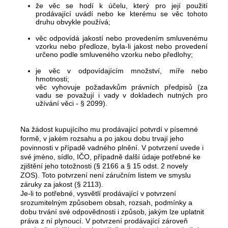
že věc se hodí k účelu, který pro její použití
prodávající uvádí nebo ke kterému se věc tohoto
druhu obvykle používá;
věc odpovídá jakostí nebo provedením smluvenému
vzorku nebo předloze, byla-li jakost nebo provedení
určeno podle smluveného vzorku nebo předlohy;
je věc v odpovídajícím množství, míře nebo
hmotnosti;
věc vyhovuje požadavkům právních předpisů (za
vadu se považují i vady v dokladech nutných pro
užívání věci - § 2099).
Na žádost kupujícího mu prodávající potvrdí v písemné
formě, v jakém rozsahu a po jakou dobu trvají jeho
povinnosti v případě vadného plnění. V potvrzení uvede i
své jméno, sídlo, IČO, případně další údaje potřebné ke
zjištění jeho totožnosti (§ 2166 a § 15 odst. 2 novely
ZOS). Toto potvrzení není záručním listem ve smyslu
záruky za jakost (§ 2113).
Je-li to potřebné, vysvětlí prodávající v potvrzení
srozumitelným způsobem obsah, rozsah, podmínky a
dobu trvání své odpovědnosti i způsob, jakým lze uplatnit
práva z ní plynoucí. V potvrzení prodávající zároveň