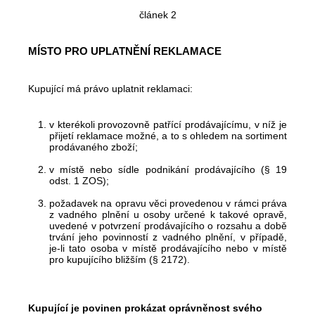
článek 2
MÍSTO PRO UPLATNĚNÍ REKLAMACE
Kupující má právo uplatnit reklamaci:
v kterékoli provozovně patřící prodávajícímu, v níž je
přijetí reklamace možné, a to s ohledem na sortiment
prodávaného zboží;
v místě nebo sídle podnikání prodávajícího (§ 19
odst. 1 ZOS);
požadavek na opravu věci provedenou v rámci práva
z vadného plnění u osoby určené k takové opravě,
uvedené v potvrzení prodávajícího o rozsahu a době
trvání jeho povinností z vadného plnění, v případě,
je-li tato osoba v místě prodávajícího nebo v místě
pro kupujícího bližším (§ 2172).
Kupující je povinen prokázat oprávněnost svého