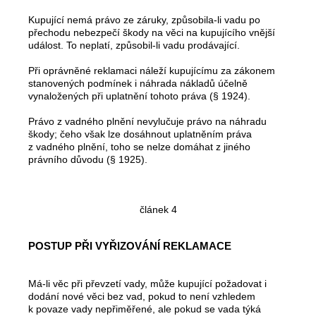
Kupující nemá právo ze záruky, způsobila-li vadu po
přechodu nebezpečí škody na věci na kupujícího vnější
událost. To neplatí, způsobil-li vadu prodávající.
Při oprávněné reklamaci náleží kupujícímu za zákonem
stanovených podmínek i náhrada nákladů účelně
vynaložených při uplatnění tohoto práva (§ 1924).
Právo z vadného plnění nevylučuje právo na náhradu
škody; čeho však lze dosáhnout uplatněním práva
z vadného plnění, toho se nelze domáhat z jiného
právního důvodu (§ 1925).
článek 4
POSTUP PŘI VYŘIZOVÁNÍ REKLAMACE
Má-li věc při převzetí vady, může kupující požadovat i
dodání nové věci bez vad, pokud to není vzhledem
k povaze vady nepřiměřené, ale pokud se vada týká