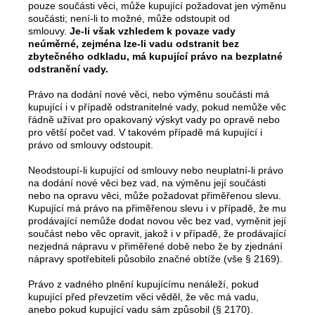
pouze součásti věci, může kupující požadovat jen výměnu
součásti; není-li to možné, může odstoupit od
smlouvy.
Je-li však vzhledem k povaze vady
neúměrné, zejména lze-li vadu odstranit bez
zbytečného odkladu, má kupující právo na bezplatné
odstranění vady.
Právo na dodání nové věci, nebo výměnu součásti má
kupující i v případě odstranitelné vady, pokud nemůže věc
řádně užívat pro opakovaný výskyt vady po opravě nebo
pro větší počet vad. V takovém případě má kupující i
právo od smlouvy odstoupit.
Neodstoupí-li kupující od smlouvy nebo neuplatní-li právo
na dodání nové věci bez vad, na výměnu její součásti
nebo na opravu věci, může požadovat přiměřenou slevu.
Kupující má právo na přiměřenou slevu i v případě, že mu
prodávající nemůže dodat novou věc bez vad, vyměnit její
součást nebo věc opravit, jakož i v případě, že prodávající
nezjedná nápravu v přiměřené době nebo že by zjednání
nápravy spotřebiteli působilo značné obtíže (vše § 2169).
Právo z vadného plnění kupujícímu nenáleží, pokud
kupující před převzetím věci věděl, že věc má vadu,
anebo pokud kupující vadu sám způsobil (§ 2170).