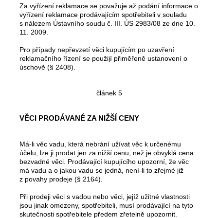
Za vyřízení reklamace se považuje až podání informace o
vyřízení reklamace prodávajícím spotřebiteli v souladu
s nálezem Ústavního soudu č. III. ÚS 2983/08 ze dne 10.
11. 2009.
Pro případy nepřevzetí věci kupujícím po uzavření
reklamačního řízení se použijí přiměřeně ustanovení o
úschově (§ 2408).
článek 5
VĚCI PRODÁVANÉ ZA NIŽŠÍ CENY
Má-li věc vadu, která nebrání užívat věc k určenému
účelu, lze ji prodat jen za nižší cenu, než je obvyklá cena
bezvadné věci. Prodávající kupujícího upozorní, že věc
má vadu a o jakou vadu se jedná, není-li to zřejmé již
z povahy prodeje (§ 2164).
Při prodeji věci s vadou nebo věci, jejíž užitné vlastnosti
jsou jinak omezeny, spotřebiteli, musí prodávající na tyto
skutečnosti spotřebitele předem zřetelně upozornit.