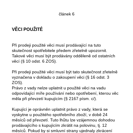
článek 6
VĚCI POUŽITÉ
Při prodeji použité věci musí prodávající na tuto
skutečnost spotřebitele předem zřetelně upozornit.
Takové věci musí být prodávány odděleně od ostatních
věcí (§ 10 odst. 6 ZOS).
Při prodeji použité věci musí být tato skutečnost zřetelně
vyznačena v dokladu o zakoupení věci (§ 16 odst. 3
ZOS).
Právo z vady nelze uplatnit u použité věci na vadu
odpovídající míře používání nebo opotřebení, kterou věc
měla při převzetí kupujícím (§ 2167 písm. c/).
Kupující je oprávněn uplatnit právo z vady, která se
vyskytne u použitého spotřebního zboží, v době 24
měsíců od převzetí. Tuto lhůtu lze vzájemnou dohodou
prodávajícího s kupujícím zkrátit na polovinu, tj. 12
měsíců. Pokud by si smluvní strany ujednaly zkrácení