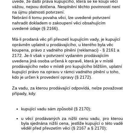
uvede, že další práva kupujícího, která se ke koupi věcí
vážou, nejsou dotčena. Nesplnění těchto povinností není
na újmu platnosti potvrzení.
Nebrání-li tomu povaha věci, lze uvedené potvrzení
nahradit dokladem o zakoupení věci obsahujícím
uvedené údaje (§ 2166).
Má-li prodaná věc při převzetí kupujícím vady, je kupující
oprávněn uplatnit u prodávajícího, u kterého byla věc
koupena, právo z vadného plnění (reklamaci) - § 2161 a
2172. Je-li však v potvrzení vydaném prodávajícím
uvedena jiná osoba určená k opravě, která je v místě
prodávajícího nebo v místě pro kupujícího bližším, uplatní
kupující právo na opravu v rámci vadného plnění u toho,
kdo je určen k provedení opravy (§ 2172).
Za vadu, za kterou prodávající odpovídá, nelze považovat
případy, kdy:
kupující vadu sám způsobil (§ 2170);
u věcí prodávaných za nižší cenu vadu, pro kterou
byla sjednána nižší cena, jestliže kupující o této vadě
věděl před převzetím věci (§ 2167 a § 2170);