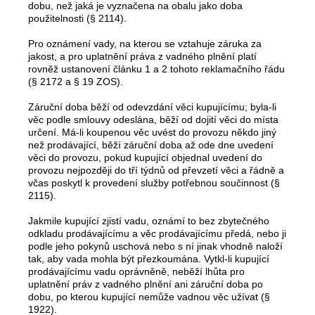
dobu, než jaká je vyznačena na obalu jako doba
použitelnosti (§ 2114).
Pro oznámení vady, na kterou se vztahuje záruka za
jakost, a pro uplatnění práva z vadného plnění platí
rovněž ustanovení článku 1 a 2 tohoto reklamačního řádu
(§ 2172 a § 19 ZOS).
Záruční doba běží od odevzdání věci kupujícímu; byla-li
věc podle smlouvy odeslána, běží od dojití věci do místa
určení. Má-li koupenou věc uvést do provozu někdo jiný
než prodávající, běží záruční doba až ode dne uvedení
věci do provozu, pokud kupující objednal uvedení do
provozu nejpozději do tří týdnů od převzetí věci a řádně a
včas poskytl k provedení služby potřebnou součinnost (§
2115).
Jakmile kupující zjistí vadu, oznámí to bez zbytečného
odkladu prodávajícímu a věc prodávajícímu předá, nebo ji
podle jeho pokynů uschová nebo s ní jinak vhodně naloží
tak, aby vada mohla být přezkoumána. Vytkl-li kupující
prodávajícímu vadu oprávněně, neběží lhůta pro
uplatnění práv z vadného plnění ani záruční doba po
dobu, po kterou kupující nemůže vadnou věc užívat (§
1922).