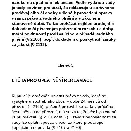
nároku na uplatnění reklamace. Vedle vytknutí vady
je tedy povinen prokázat, že reklamuje u správného
prodávajícího či osoby určené k provedení opravy
v rámci práva z vadného plnění a v zákonem
stanovené době. To lze prokázat nejlépe prodejním
dokladem či písemným potvrzením rozsahu a doby
trvání povinností prodávajícího v případě vadného
plnění (§ 2166), popř. dokladem o poskytnutí záruky
za jakost (§ 2113).
článek 3
LHŮTA PRO UPLATNĚNÍ REKLAMACE
Kupující je oprávněn uplatnit právo z vady, která se
vyskytne u spotřebního zboží v době 24 měsíců od
převzetí (§ 2165), přičemž projeví-li se vada v průběhu
šesti měsíců od převzetí, má se za to, že věc byla vadná
již při převzetí (§ 2161 odst. 2). Právo z odpovědnosti za
vady lze uplatnit pouze u vad, za které prodávající
kupujícímu odpovídá (§ 2167 a 2170).