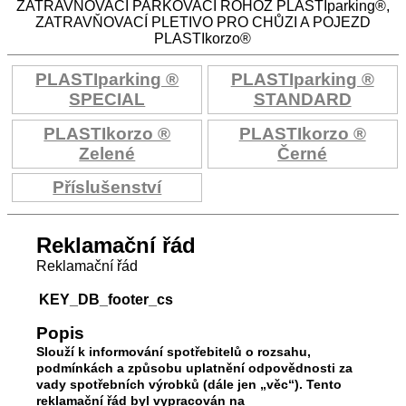
ZATRAVŇOVACÍ PARKOVACÍ ROHOŽ PLASTIparking®,
ZATRAVŇOVACÍ PLETIVO PRO CHŮZI A POJEZD
PLASTIkorzo®
PLASTIparking ®
PLASTIparking ®
SPECIAL
STANDARD
PLASTIkorzo ®
PLASTIkorzo ®
Zelené
Černé
Příslušenství
Reklamační řád
Reklamační řád
KEY_DB_footer_cs
Popis
Slouží k informování spotřebitelů o rozsahu,
podmínkách a způsobu uplatnění odpovědnosti za
vady spotřebních výrobků (dále jen „věc“). Tento
reklamační řád byl vypracován na