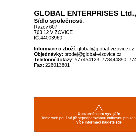
GLOBAL ENTERPRISES Ltd., s
Sídlo společnosti
:
Razov 607
763 12 VIZOVICE
IČ:
44003960
Informace o zboží:
global@global-vizovice.cz
Objednávky:
prodej@global-vizovice.cz
Telefonní dotazy:
577454123, 773444890, 77
Fax:
226013801