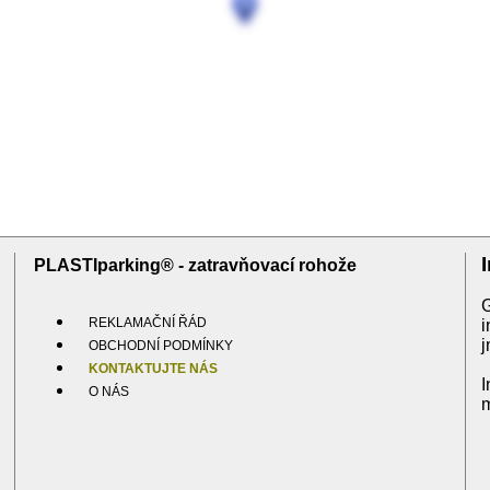
PLASTIparking® - zatravňovací rohože
REKLAMAČNÍ ŘÁD
i
j
OBCHODNÍ PODMÍNKY
KONTAKTUJTE NÁS
I
O NÁS
m