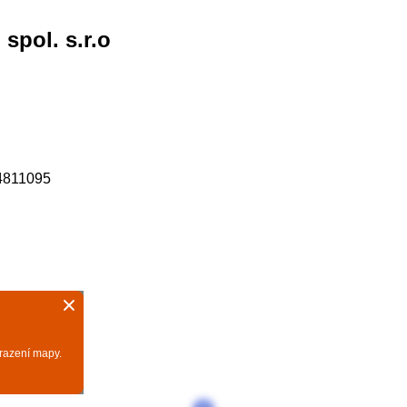
pol. s.r.o
4811095