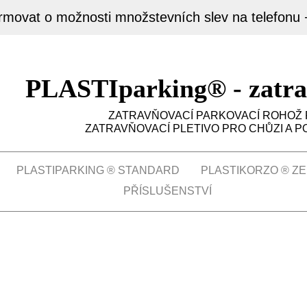
ormovat o možnosti množstevních slev na telefonu
PLASTIparking® - zatra
ZATRAVŇOVACÍ PARKOVACÍ ROHOŽ P
ZATRAVŇOVACÍ PLETIVO PRO CHŮZI A PO
PLASTIPARKING ® STANDARD
PLASTIKORZO ® Z
PŘÍSLUŠENSTVÍ