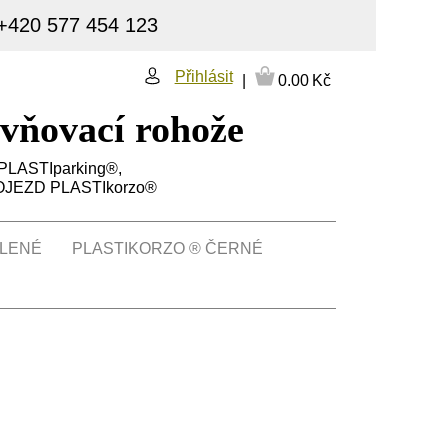
 +420 577 454 123
Přihlásit
0.00
Kč
vňovací rohože
LASTIparking®,
JEZD PLASTIkorzo®
ELENÉ
PLASTIKORZO ® ČERNÉ