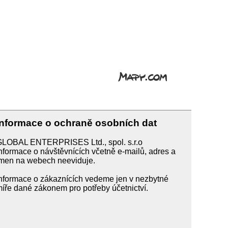
Informace o ochraně osobních dat
GLOBAL ENTERPRISES Ltd., spol. s.r.o
nformace o návštěvnících včetně e-mailů, adres a
men na webech neeviduje.
nformace o zákaznících vedeme jen v nezbytné
íře dané zákonem pro potřeby účetnictví.