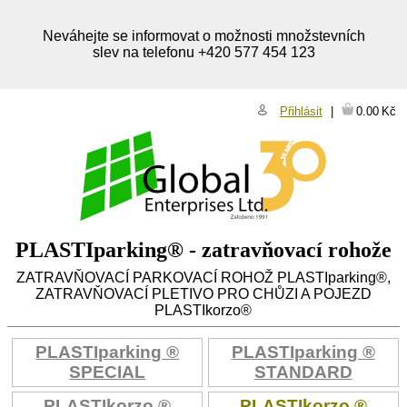
Neváhejte se informovat o možnosti množstevních
slev na telefonu +420 577 454 123
Přihlásit
0.00
Kč
PLASTIparking® - zatravňovací rohože
ZATRAVŇOVACÍ PARKOVACÍ ROHOŽ PLASTIparking®,
ZATRAVŇOVACÍ PLETIVO PRO CHŮZI A POJEZD
PLASTIkorzo®
PLASTIparking ®
PLASTIparking ®
SPECIAL
STANDARD
PLASTIkorzo ®
PLASTIkorzo ®