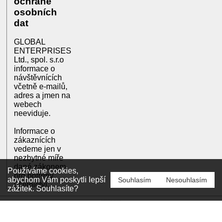
ochraně
osobních
dat
GLOBAL
ENTERPRISES
Ltd., spol. s.r.o
informace o
návštěvnících
včetně e-mailů,
adres a jmen na
webech
neeviduje.
Informace o
zákaznících
vedeme jen v
nezbytné míře
dané zákonem
Používáme cookies,
pro potřeby
abychom Vám poskytli lepší
Souhlasím
Nesouhlasím
účetnictví.
zážitek. Souhlasíte?
(c) Copyright PLASTIparking® - zatravňovací rohože 2004-2026
Total time: 0.023111s