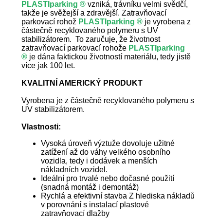
PLASTIparking ®
vzniká, trávníku velmi svědčí,
takže je svěžejší a zdravější. Zatravňovací
parkovací rohož
PLASTIparking ®
je vyrobena z
částečně recyklovaného polymeru s UV
stabilizátorem. To zaručuje, že životnost
zatravňovací parkovací rohože
PLASTIparking
®
je dána faktickou životností materiálu, tedy jistě
více jak 100 let.
KVALITNÍ AMERICKÝ PRODUKT
Vyrobena je z částečně recyklovaného polymeru s
UV stabilizátorem.
Vlastnosti:
Vysoká úroveň výztuže dovoluje užitné
zatížení až do váhy velkého osobního
vozidla, tedy i dodávek a menších
nákladních vozidel.
Ideální pro trvalé nebo dočasné použití
(snadná montáž i demontáž)
Rychlá a efektivní stavba Z hlediska nákladů
v porovnání s instalací plastové
zatravňovací dlažby