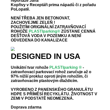
reportáže Jana
Kopřivy v Receptáři prima nápadů či z pořadu
PoLopatě.
NENÍ TŘEBA JEN BETONOVAT,
ZACHOVEJME ZELEŇ !
POUŽITÍM ORIGINÁLNÍ ZATRAVŇOVACÍ
ROHOŽE
PLASTIparking®
ZŮSTANE CENNÁ
DEŠŤOVÁ VODA V POZEMKU A NENÍ
ODVEDENA DO KANALIZACE
DESIGNED IN USA
Unikátní tvar rohože
PLASTIparking ®
-
zatravňovací parkovací rohož zaručuje až o
97% nižší prokluz oproti jiným rohožím, či
zatravňovacím plastovým dlaždicím.
VYROBENO Z PANENSKÉHO GRANULÁTU
HDPE S PŘÍMĚSÍ RECYKLÁTU. ŽIVOTNOST V
ZEMI V PODSTATĚ NEOMEZENÁ.
Doprava zdarma