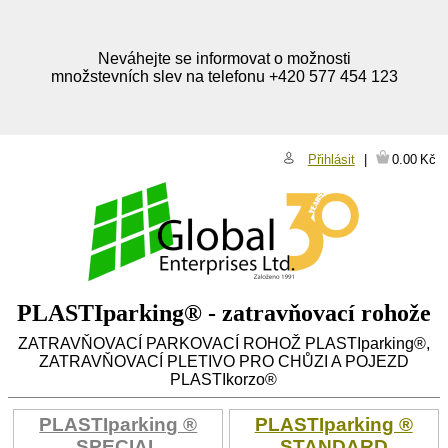
Neváhejte se informovat o možnosti
množstevních slev na telefonu +420 577 454 123
Přihlásit
0.00
Kč
PLASTIparking® - zatravňovací rohože
ZATRAVŇOVACÍ PARKOVACÍ ROHOŽ PLASTIparking®,
ZATRAVŇOVACÍ PLETIVO PRO CHŮZI A POJEZD
PLASTIkorzo®
PLASTIparking ®
PLASTIparking ®
SPECIAL
STANDARD