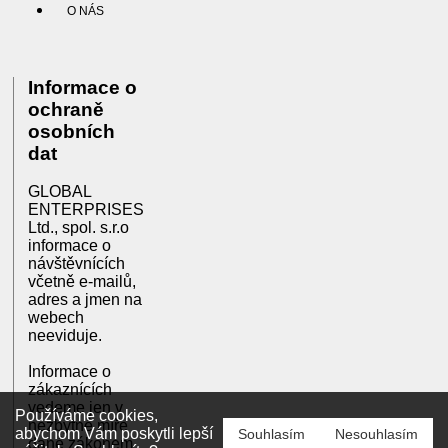
O NÁS
Informace o
ochraně
osobních
dat
GLOBAL
ENTERPRISES
Ltd., spol. s.r.o
informace o
návštěvnících
včetně e-mailů,
adres a jmen na
webech
neeviduje.
Informace o
zákaznících
vedeme jen v
Používáme cookies,
nezbytné míře
abychom Vám poskytli lepší
Souhlasím
Nesouhlasím
dané zákonem