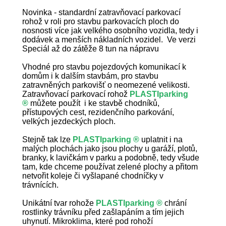
Novinka - standardní zatravňovací parkovací
rohož v roli pro stavbu parkovacích ploch do
nosnosti více jak velkého osobního vozidla, tedy i
dodávek a menších nákladních vozidel. Ve verzi
Speciál až do zátěže 8 tun na nápravu
Vhodné pro stavbu pojezdových komunikací k
domům i k dalším stavbám, pro stavbu
zatravněných parkovišť o neomezené velikosti.
Zatravňovací parkovací rohož
PLASTIparking
®
můžete použít i ke stavbě chodníků,
přístupových cest, rezidenčního parkování,
velkých jezdeckých ploch.
Stejně tak lze
PLASTIparking ®
uplatnit i na
malých plochách jako jsou plochy u garáží, plotů,
branky, k lavičkám v parku a podobně, tedy všude
tam, kde chceme používat zelené plochy a přitom
netvořit koleje či vyšlapané chodníčky v
trávnících.
Unikátní tvar rohože
PLASTIparking ®
chrání
rostlinky trávníku před zašlapáním a tím jejich
uhynutí. Mikroklima, které pod rohoží