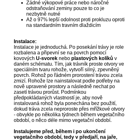
Zádné výkopové práce nebo náročné
odstraňování zeminy pouze to co je
nezbytně nutné
Až o 97% lepší odolnost proti prokluzu oproti
na standardním travním dlaždicím
Instalace:
Instalace je jednoduchá. Po posekání trávy je role
rozbalena a připevní se na povrch pomocí
kovových
U-svorek
nebo
plastových kolíků
v
daném schématu. Tím, jak trávník proste otvory ve
speciálním tvaru rohože, vytvoří silný, zpevněný
povrch. Rohož po řádném prorostení trávou zcela
zmizí. Rohože lze nainstalovat podle potřeby na
nově upravené prostory a následně nechat po
zasetí trávou prorůst. Podmínkou
předpokládaných vlastností je, aby nově
instalovaná rohož byla ponechána bez použití,
dokud tráva zcela neproroste přes mřížkové otvory
- obvykle po několika týdnech během vegetačního
období, o něco déle mimo vegetační období.
Instalujeme před, během i po ukončení
vegetačního období, tedy v předjaří, na jaře,