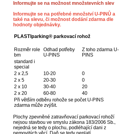
Informujte se na možnost množstevních slev
Informujte se na potřebné množství U-PINŮ a
také na slevu, či možnost dodání zdarma dle
hodnoty objednávky.
PLASTIparking® parkovací rohož
Rozměr role
Odhad potřeby
Z toho zdarma U-
bm
U-PINS
PINS
standard i
special
2 x 2,5
10-20
0
2 x 5
20-30
0
2 x 10
30-40
20
2 x 20
60-80
40
Při větším odběru rohože se počet U-PINS
zdarma může zvýšit.
Plochy zpevněné zatravňovací parkovací rohoží
nejsou stavbou ve smyslu zákona 183/2006 Sb.,
nejedná se tedy o plochu, podléhající dani z
nemovitých věcí. Daň se tedy neplatí.