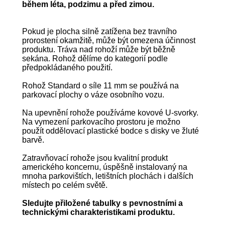
během léta, podzimu a před zimou.
Pokud je plocha silně zatížena bez travního
prorostení okamžitě, může být omezena účinnost
produktu. Tráva nad rohoží může být běžně
sekána. Rohož dělíme do kategorií podle
předpokládaného použití.
Rohož Standard o síle 11 mm se používá na
parkovací plochy o váze osobního vozu.
Na upevnění rohože používáme kovové U-svorky.
Na vymezení parkovacího prostoru je možno
použít oddělovací plastické bodce s disky ve žluté
barvě.
Zatravňovací rohože jsou kvalitní produkt
amerického koncernu, úspěšně instalovaný na
mnoha parkovištích, letištních plochách i dalších
místech po celém světě.
Sledujte přiložené tabulky s pevnostními a
technickými charakteristikami produktu.