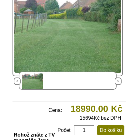
<
>
18990.00
Kč
Cena:
15694
Kč
bez DPH
Popis
Počet:
Rohož znáte z TV